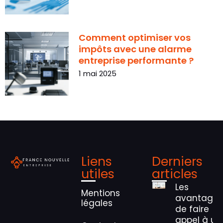
Comment optimiser vos
impôts avec une alarme
entreprise performante ?
1 mai 2025
Liens
Derniers
utiles
articles
Les
Mentions
avantage
légales
de faire
appel à un