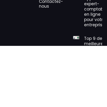
Contactez-
expert-
nous
comptabl
en ligne
pour votre
entreprise
Top 9 des
meilleures
trousses d
secours
profession
en 2026
© COPYRIGHT 2024 – TOUS DROITS RÉSERVÉS